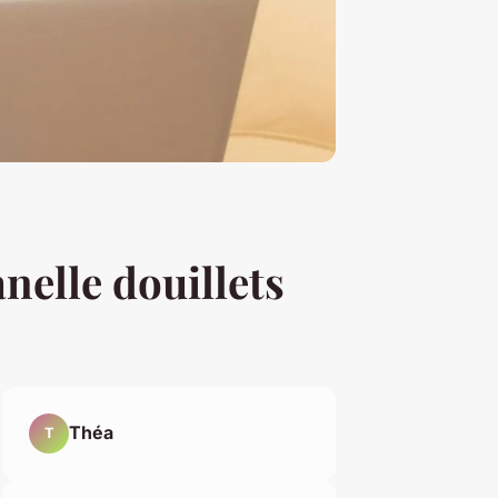
nelle douillets
Théa
T