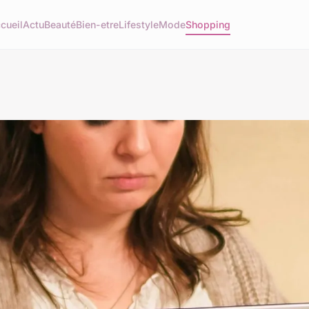
cueil
Actu
Beauté
Bien-etre
Lifestyle
Mode
Shopping