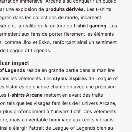
arration immersive, Arcane a su conquérir un public
 par une explosion de
produits dérivés
. Les t-shirts
tégrés dans les collections de mode, incarnent
 série et la réalité de la culture du
t-shirt gaming
. Les
rmettent aux fans de porter fièrement les éléments
s, comme Jinx et Ekko, renforçant ainsi un sentiment
 de League of Legends.
 leur impact
of Legends
réside en grande partie dans la manière
dans les vêtements. Les
styles inspirés
de League of
les histoires de chaque champion avec une précision
 Les
t-shirts Arcane
mettent en avant des traits
n tels que les visages familiers de l'univers Arcane,
r plus profondément à l'univers fictif. Ces vêtements
de, mais un véritable hommage aux récits vibrants
insi à élargir l'attrait de League of Legends bien au-