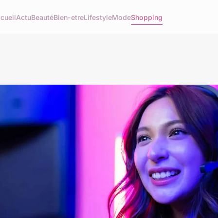
cueil
Actu
Beauté
Bien-etre
Lifestyle
Mode
Shopping