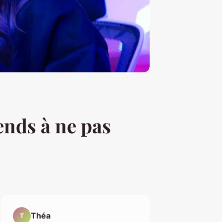
ends à ne pas
Théa
T