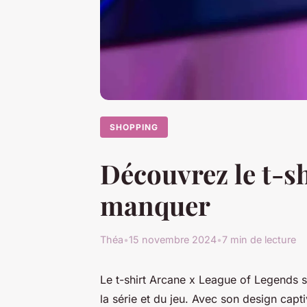
SHOPPING
Découvrez le t-sh
manquer
Théa
•
15 novembre 2024
•
7 min de lecture
Le t-shirt Arcane x League of Legends 
la série et du jeu. Avec son design capti