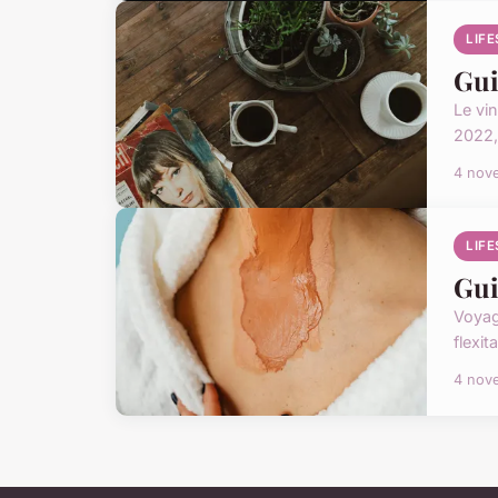
LIF
Gui
Le vin
2022,
4 nov
LIF
Gui
Voyag
flexi
4 nov