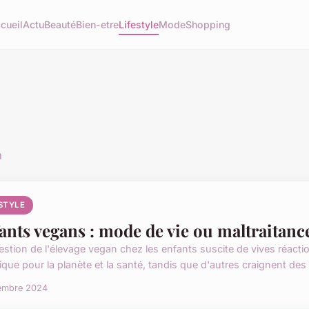
cueil
Actu
Beauté
Bien-etre
Lifestyle
Mode
Shopping
n
ESTYLE
ants vegans : mode de vie ou maltraitanc
estion de l'élevage vegan chez les enfants suscite de vives réacti
que pour la planète et la santé, tandis que d'autres craignent des c
embre 2024