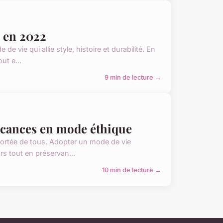
e en 2022
 vie qui allie style, histoire et durabilité. En
ut e...
9 min de lecture →
vacances en mode éthique
portée de tous. Adopter un mode de vie
rs tout en préservan...
10 min de lecture →