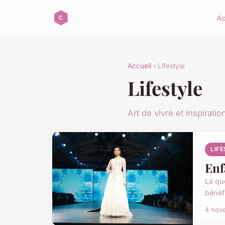
Ac
Accueil
› Lifestyle
Lifestyle
Art de vivre et inspiratio
LIF
Enf
La qu
bénéfi
4 nov